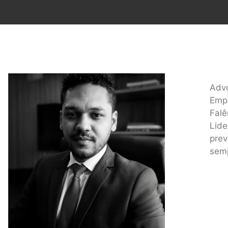
Advo
Empr
Falê
Lide
prev
semp