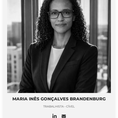
MARIA INÊS GONÇALVES BRANDENBURG
TRABALHISTA • CÍVEL