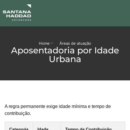
ÁREAS DE ATUA
ADMINISTRAÇÃO JUDIC
Home
Áreas de atuação
Aposentadoria por Idade
Urbana
A regra permanente exige idade mínima e tempo de
contribuição.
Categoria
Idade
Tempo de Contribuição