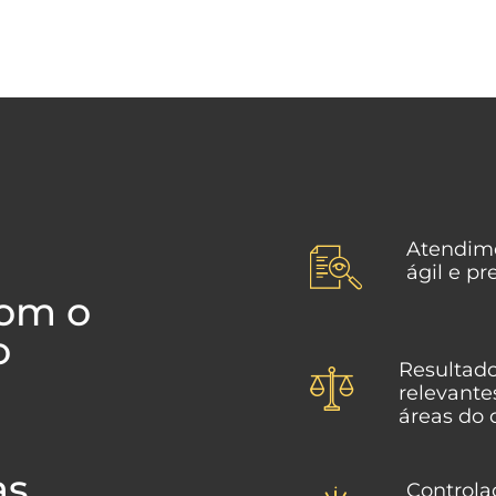
Atendim
ágil e pr
om o
o
Resultad
relevante
áreas do d
as
Controla