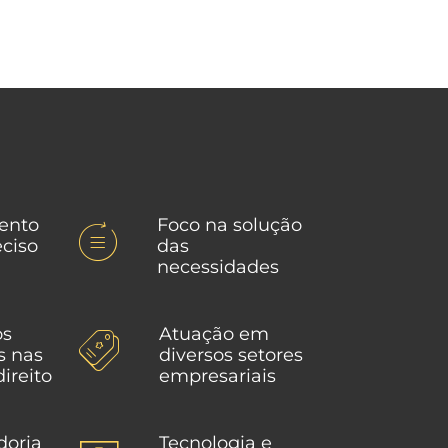
ento
Foco na solução
eciso
das
necessidades
os
Atuação em
s nas
diversos setores
ireito
empresariais
doria
Tecnologia e