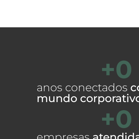
+
0
anos conectados
c
mundo corporativ
+
0
empresas
atendid