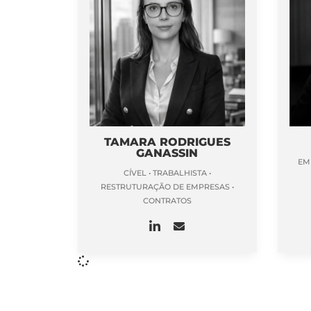
TAMARA RODRIGUES
GANASSIN
EM
CÍVEL • TRABALHISTA •
RESTRUTURAÇÃO DE EMPRESAS •
CONTRATOS