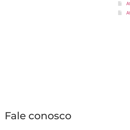
A
A
Fale conosco