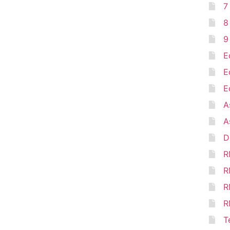
7
8
9
E
E
E
A
A
D
R
R
R
R
T